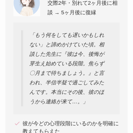
交際2年・別れて2ヶ月後に相
談 → 5ヶ月後に復縁
「もう何をしても遅いかもしれ
ない」と諦めかけていた頃。相
談した先生に『彼は今、後悔が
芽生え始めている段階。焦らず
〇月まで待ちましょう。』と言
われ、半信半疑で過ごしてみた
んです。本当にその後、彼のほ
うから連絡が来て…。」
彼が今どの心理段階にいるのかを明確に
教えてもらえた